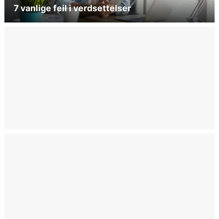
7 vanlige feil i verdsettelser
Verdsettelsesdefinisjoner