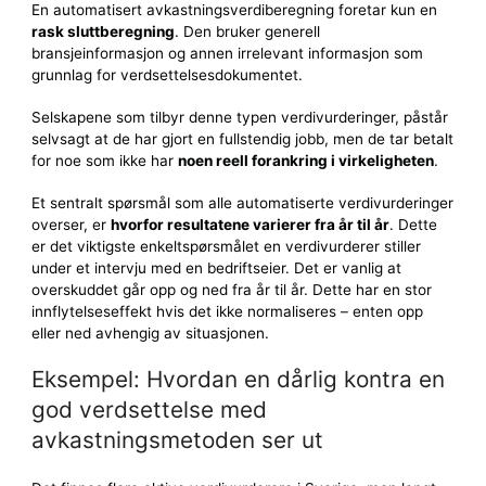
En automatisert avkastningsverdiberegning foretar kun en
rask sluttberegning
. Den bruker generell
bransjeinformasjon og annen irrelevant informasjon som
grunnlag for verdsettelsesdokumentet.
Selskapene som tilbyr denne typen verdivurderinger, påstår
selvsagt at de har gjort en fullstendig jobb, men de tar betalt
for noe som ikke har
noen reell forankring i virkeligheten
.
Et sentralt spørsmål som alle automatiserte verdivurderinger
overser, er
hvorfor resultatene varierer fra år til år
. Dette
er det viktigste enkeltspørsmålet en verdivurderer stiller
under et intervju med en bedriftseier. Det er vanlig at
overskuddet går opp og ned fra år til år. Dette har en stor
innflytelseseffekt hvis det ikke normaliseres – enten opp
eller ned avhengig av situasjonen.
Eksempel: Hvordan en dårlig kontra en
god verdsettelse med
avkastningsmetoden ser ut