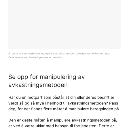
En automatisert verdivurdering med avkastningsmetoden på nettet kan innhentes raskt.
Dessverre er verdivurderingen nesten verdiløs.
Se opp for manipulering av
avkastningsmetoden
Har du en motpart som påstår at din eller deres bedrift er
verdt så og så mye i henhold til avkastningsmetoden? Pass
deg, for det finnes flere måter å manipulere beregningen på.
Den enkleste måten å manipulere avkastningsmetoden på,
er ved å være uklar med hensyn til fortjenesten. Dette er