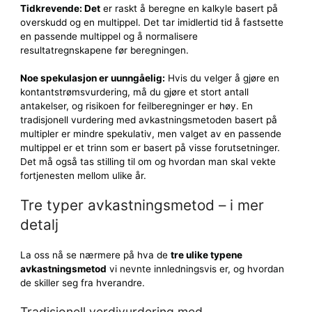
Tidkrevende: Det
er raskt å beregne en kalkyle basert på
overskudd og en multippel. Det tar imidlertid tid å fastsette
en passende multippel og å normalisere
resultatregnskapene før beregningen.
Noe spekulasjon er uunngåelig:
Hvis du velger å gjøre en
kontantstrømsvurdering, må du gjøre et stort antall
antakelser, og risikoen for feilberegninger er høy. En
tradisjonell vurdering med avkastningsmetoden basert på
multipler er mindre spekulativ, men valget av en passende
multippel er et trinn som er basert på visse forutsetninger.
Det må også tas stilling til om og hvordan man skal vekte
fortjenesten mellom ulike år.
Tre typer avkastningsmetod – i mer
detalj
La oss nå se nærmere på hva de
tre ulike typene
avkastningsmetod
vi nevnte innledningsvis er, og hvordan
de skiller seg fra hverandre.
Tradisjonell verdivurdering med