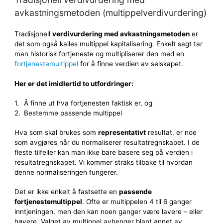
avkastningsmetoden (multippelverdivurdering)
Tradisjonell
verdivurdering med avkastningsmetoden
er
det som også kalles multippel kapitalisering. Enkelt sagt tar
man historisk fortjeneste og multipliserer den med en
fortjenestemultippel
for å finne verdien av selskapet.
Her er det imidlertid to utfordringer:
Å finne ut hva fortjenesten faktisk er, og
Bestemme passende multippel
Hva som skal brukes som
representativt
resultat, er noe
som avgjøres når du normaliserer resultatregnskapet. I de
fleste tilfeller kan man ikke bare basere seg på verdien i
resultatregnskapet. Vi kommer straks tilbake til hvordan
denne normaliseringen fungerer.
Det er ikke enkelt å fastsette en
passende
fortjenestemultippel
. Ofte er multippelen 4 til 6 ganger
inntjeningen, men den kan noen ganger være lavere – eller
høyere. Valget av multippel avhenger blant annet av