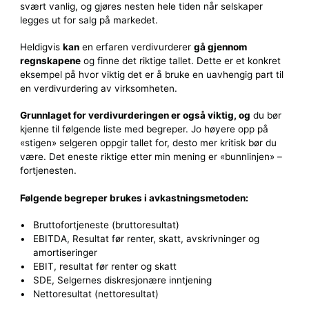
svært vanlig, og gjøres nesten hele tiden når selskaper
legges ut for salg på markedet.
Heldigvis
kan
en erfaren verdivurderer
gå gjennom
regnskapene
og finne det riktige tallet. Dette er et konkret
eksempel på hvor viktig det er å bruke en uavhengig part til
en verdivurdering av virksomheten.
Grunnlaget for verdivurderingen er også viktig, og
du bør
kjenne til følgende liste med begreper. Jo høyere opp på
«stigen» selgeren oppgir tallet for, desto mer kritisk bør du
være. Det eneste riktige etter min mening er «bunnlinjen» –
fortjenesten.
Følgende begreper brukes i avkastningsmetoden:
Bruttofortjeneste (bruttoresultat)
EBITDA, Resultat før renter, skatt, avskrivninger og
amortiseringer
EBIT, resultat før renter og skatt
SDE, Selgernes diskresjonære inntjening
Nettoresultat (nettoresultat)