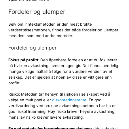
Fordeler og ulemper
Selv om inntektsmetoden er den mest brukte
verdsettelsesmetoden, finnes det både fordeler og ulemper
med den, som med andre metoder.
Fordeler og ulemper
Fokus på profitt:
Den åpenbare fordelen er at du fokuserer
på hvilken avkastning investeringen gir. Det finnes uendelig
mange viktige måltall å følge for å vurdere verdien av et
selskap. Det er sjelden at noen av disse er viktigere enn
profitt.
Risiko
:
Metoden tar hensyn til risikoen i selskapet ved å
velge en multippel eller
diskonteringsrente
. En god
verdivurdering ved bruk av avkastningsmetoden bør ha en
god risikotilnærming. Høy risiko krever høyere avkastning,
mens lav risiko krever lavere avkastning.
En god metode for forretningstransaksjoner
: Hvis du skal