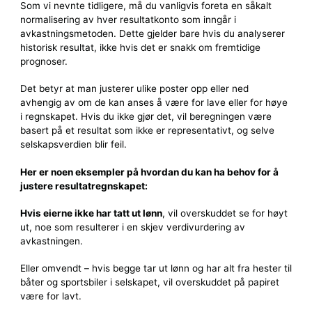
Som vi nevnte tidligere, må du vanligvis foreta en såkalt
normalisering av hver resultatkonto som inngår i
avkastningsmetoden. Dette gjelder bare hvis du analyserer
historisk resultat, ikke hvis det er snakk om fremtidige
prognoser.
Det betyr at man justerer ulike poster opp eller ned
avhengig av om de kan anses å være for lave eller for høye
i regnskapet. Hvis du ikke gjør det, vil beregningen være
basert på et resultat som ikke er representativt, og selve
selskapsverdien blir feil.
Her er noen eksempler på hvordan du kan ha behov for å
justere resultatregnskapet:
Hvis eierne ikke har tatt ut lønn
, vil overskuddet se for høyt
ut, noe som resulterer i en skjev verdivurdering av
avkastningen.
Eller omvendt – hvis begge tar ut lønn og har alt fra hester til
båter og sportsbiler i selskapet, vil overskuddet på papiret
være for lavt.