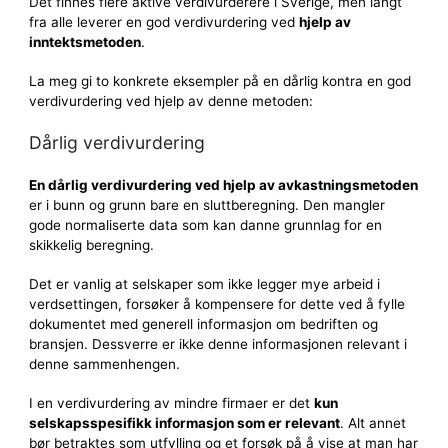
Det finnes flere aktive verdivurderere i Sverige, men langt
fra alle leverer en god verdivurdering ved
hjelp av
inntektsmetoden
.
La meg gi to konkrete eksempler på en dårlig kontra en god
verdivurdering ved hjelp av denne metoden:
Dårlig verdivurdering
En dårlig verdivurdering ved hjelp av avkastningsmetoden
er i bunn og grunn bare en sluttberegning. Den mangler
gode normaliserte data som kan danne grunnlag for en
skikkelig beregning.
Det er vanlig at selskaper som ikke legger mye arbeid i
verdsettingen, forsøker å kompensere for dette ved å fylle
dokumentet med generell informasjon om bedriften og
bransjen. Dessverre er ikke denne informasjonen relevant i
denne sammenhengen.
I en verdivurdering av mindre firmaer er det
kun
selskapsspesifikk informasjon som er relevant
. Alt annet
bør betraktes som utfylling og et forsøk på å vise at man har