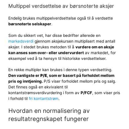
Multippel verdsettelse av børsnoterte aksjer
Endelig brukes multippelverdsettelse også til å verdsette
børsnoterte selskaper
.
Som du sikkert vet, har disse bedrifter allerede en
markedsverdi
gjennom aksjekursen multiplisert med antall
aksjer. I stedet brukes metoden til å
vurdere om en aksje
kan anses som over- eller undervurdert
av markedet, for
eksempel ved å ta hensyn til historiske verdsettelser.
En rekke multipler kan brukes i denne typen verdsetting.
Den vanligste er
P/E
, som er basert på forholdet mellom
pris og inntjening.
P/S viser forholdet mellom pris og salg.
Det finnes også en ekvivalent til
kontantstrømsverdivurdering i form av
P/FCF
, som viser pris
i forhold til
fri kontantstrøm
.
Hvordan en normalisering av
resultatregnskapet fungerer