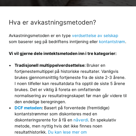
Hva er avkastningsmetoden?
Avkastningsmetoden er en type
verdsettelse av selskap
som baserer seg på bedriftens inntjening eller
kontantstrøm
.
Vi vil gjerne dele inntektsmetoden inn i tre kategorier:
Tradisjonell
multippelverdsettelse
:
Bruker en
fortjenestemultippel på historiske resultater. Vanligvis
brukes gjennomsnittlig fortjeneste fra de siste 2-3 årene.
I noen tilfeller kan resultatdata fra opptil de siste 5 årene
brukes. Det er viktig å foreta en omfattende
normalisering av resultatregnskapet før man går videre til
den endelige beregningen.
DCF metoden
:
Basert på forventede (fremtidige)
kontantstrømmer som diskonteres med en
diskonteringsrente for å få en
nåverdi
. En spekulativ
metode, men nyttig hvis det ikke finnes noen
resultathistorikk.
Du kan lese mer om