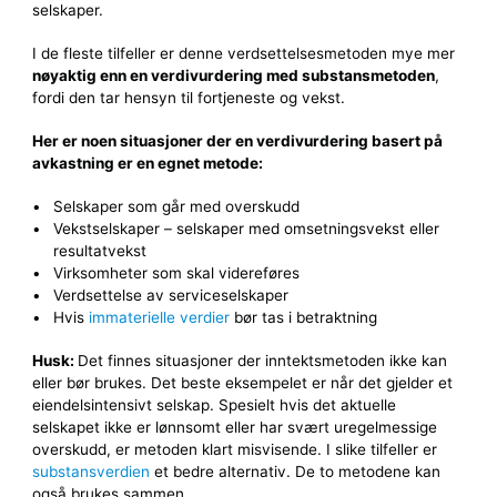
selskaper.
I de fleste tilfeller er denne verdsettelsesmetoden mye mer
nøyaktig enn en
verdivurdering med substansmetoden
,
fordi den tar hensyn til fortjeneste og vekst.
Her er noen situasjoner der en verdivurdering basert på
avkastning er en egnet metode:
Selskaper som går med overskudd
Vekstselskaper – selskaper med omsetningsvekst eller
resultatvekst
Virksomheter som skal videreføres
Verdsettelse av serviceselskaper
Hvis
immaterielle verdier
bør tas i betraktning
Husk:
Det finnes situasjoner der inntektsmetoden ikke kan
eller bør brukes. Det beste eksempelet er når det gjelder et
eiendelsintensivt selskap. Spesielt hvis det aktuelle
selskapet ikke er lønnsomt eller har svært uregelmessige
overskudd, er metoden klart misvisende. I slike tilfeller er
substansverdien
et bedre alternativ. De to metodene kan
også brukes sammen.