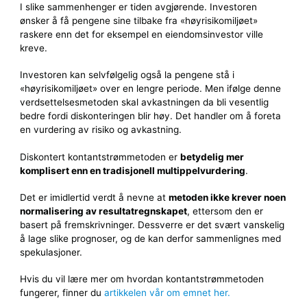
I slike sammenhenger er tiden avgjørende. Investoren
ønsker å få pengene sine tilbake fra «høyrisikomiljøet»
raskere enn det for eksempel en eiendomsinvestor ville
kreve.
Investoren kan selvfølgelig også la pengene stå i
«høyrisikomiljøet» over en lengre periode. Men ifølge denne
verdsettelsesmetoden skal avkastningen da bli vesentlig
bedre fordi diskonteringen blir høy. Det handler om å foreta
en vurdering av risiko og avkastning.
Diskontert kontantstrømmetoden er
betydelig mer
komplisert enn en tradisjonell multippelvurdering
.
Det er imidlertid verdt å nevne at
metoden ikke krever noen
normalisering av resultatregnskapet
, ettersom den er
basert på fremskrivninger. Dessverre er det svært vanskelig
å lage slike prognoser, og de kan derfor sammenlignes med
spekulasjoner.
Hvis du vil lære mer om hvordan kontantstrømmetoden
fungerer, finner du
artikkelen vår om emnet her.