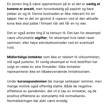
En annen ting å være oppmerksom på er at det er
vanlig at
konene er ansatt,
men hovedsakelig på papiret og bare
jobber av og til. Denne kostnaden er ikke relevant for en
kjøper. Her er det en gevinst å «spare» ved at den aktuelle
kona ikke skal jobbe i firmaet når det får en ny eier.
Det er også andre ting å ta hensyn til. Det kan for eksempel
være uforutsette
utgifter
, for eksempel hvis taket raser
sammen, eller høye advokatkostnader ved en eventuell
tvist.
Midlertidige inntekter
som ikke er relatert til virksomheten,
må også justeres. Et vanlig eksempel er hvis bedriften har
solgt en rekke av sine firmabiler. Slike inntekter
representerer ikke en tilbakevendende inntektsstrøm.
Under
koronapandemien
ble mange selskaper rammet, men
mange mottok også offentlig støtte. Både de negative
effektene av pandemien, det vil si tap av inntekter, og de
positive effektene av statsstøtte må normaliseres.
Normaliseringen bør aldri være ensidig.