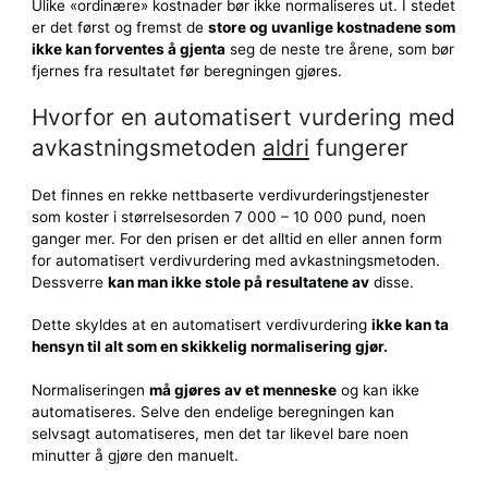
Ulike «ordinære» kostnader bør ikke normaliseres ut. I stedet
er det først og fremst de
store og uvanlige kostnadene som
ikke kan forventes å gjenta
seg de neste tre årene, som bør
fjernes fra resultatet før beregningen gjøres.
Hvorfor en automatisert vurdering med
avkastningsmetoden
aldri
fungerer
Det finnes en rekke nettbaserte verdivurderingstjenester
som koster i størrelsesorden 7 000 – 10 000 pund, noen
ganger mer. For den prisen er det alltid en eller annen form
for automatisert verdivurdering med avkastningsmetoden.
Dessverre
kan man ikke stole på resultatene av
disse.
Dette skyldes at en automatisert verdivurdering
ikke kan ta
hensyn til alt som en skikkelig normalisering gjør.
Normaliseringen
må gjøres av et menneske
og kan ikke
automatiseres. Selve den endelige beregningen kan
selvsagt automatiseres, men det tar likevel bare noen
minutter å gjøre den manuelt.