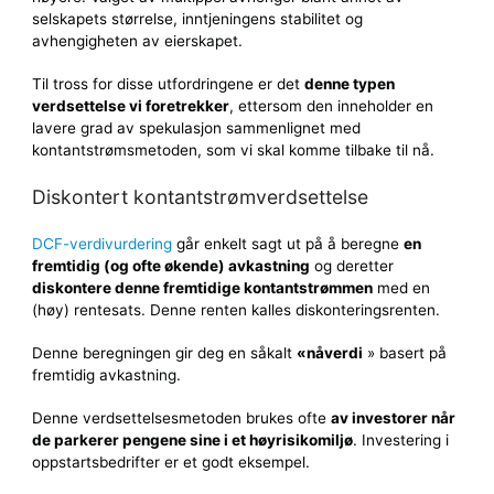
selskapets størrelse, inntjeningens stabilitet og
avhengigheten av eierskapet.
Til tross for disse utfordringene er det
denne typen
verdsettelse vi foretrekker
, ettersom den inneholder en
lavere grad av spekulasjon sammenlignet med
kontantstrømsmetoden, som vi skal komme tilbake til nå.
Diskontert kontantstrømverdsettelse
DCF-verdivurdering
går enkelt sagt ut på å beregne
en
fremtidig (og ofte økende) avkastning
og deretter
diskontere denne fremtidige kontantstrømmen
med en
(høy) rentesats. Denne renten kalles diskonteringsrenten.
Denne beregningen gir deg en såkalt
«nåverdi
» basert på
fremtidig avkastning.
Denne verdsettelsesmetoden brukes ofte
av investorer når
de parkerer pengene sine i et høyrisikomiljø
. Investering i
oppstartsbedrifter er et godt eksempel.